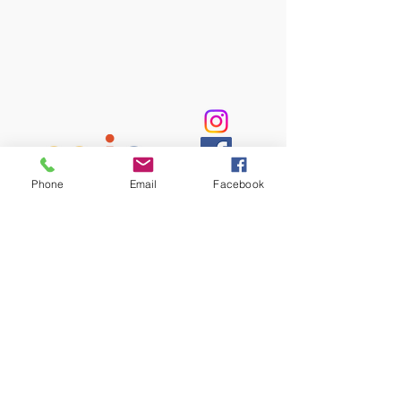
Phone
Email
Facebook
MJC Évreux
- 1 Avenue Aristide Briand
- 27000
ÉVREUX
Tél :
09 72 60 16 00
Siret
780 808 325 00010
Association n°W273002235
Agrément Jeunesse et sports
N°27.23 EP 191
Licences entrepreneur du spectacle
D-2024-000232, D-2024-000235, D-2024-000291
Plaquette saison 26/27